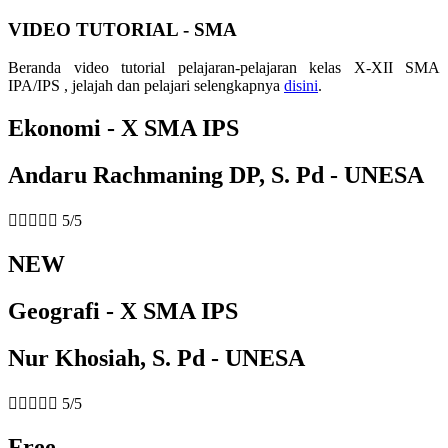
VIDEO TUTORIAL - SMA
Beranda video tutorial pelajaran-pelajaran kelas X-XII SMA
IPA/IPS , jelajah dan pelajari selengkapnya
disini
.
Ekonomi - X SMA IPS
Andaru Rachmaning DP, S. Pd - UNESA





5/5
NEW
Geografi - X SMA IPS
Nur Khosiah, S. Pd - UNESA





5/5
Free