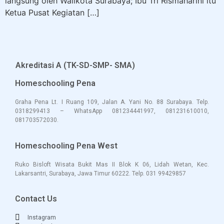
langsung oleh Walikota Surabaya; Ibu Tri Rismaharini itu
Ketua Pusat Kegiatan […]
Akreditasi A (TK-SD-SMP- SMA)
Homeschooling Pena
Graha Pena Lt. I Ruang 109, Jalan A. Yani No. 88 Surabaya. Telp.
0318299413 – WhatsApp 081234441997, 081231610010,
081703572030.
Homeschooling Pena West
Ruko Bisloft Wisata Bukit Mas II Blok K 06, Lidah Wetan, Kec.
Lakarsantri, Surabaya, Jawa Timu
r 60222. Te
lp. 031 994
29857
Contact Us
Instagram