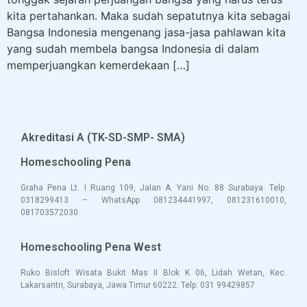
kita pertahankan. Maka sudah sepatutnya kita sebagai
Bangsa Indonesia mengenang jasa-jasa pahlawan kita
yang sudah membela bangsa Indonesia di dalam
memperjuangkan kemerdekaan […]
Akreditasi A (TK-SD-SMP- SMA)
Homeschooling Pena
Graha Pena Lt. I Ruang 109, Jalan A. Yani No. 88 Surabaya. Telp.
0318299413 – WhatsApp 081234441997, 081231610010,
081703572030.
Homeschooling Pena West
Ruko Bisloft Wisata Bukit Mas II Blok K 06, Lidah Wetan, Kec.
Lakarsantri, Surabaya, Jawa Timu
r 60222. Te
lp. 031 994
29857